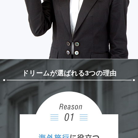
2025/08/18
生徒さん募集中！
まずは無料体験レッスン・ご相談（６０分）を受け
ていただき、ご判断下さい。
お仕事がシフト制でも 希望日時を選んでいただ
き 受講できます。
ドリームが選ばれる3つの理由
2025/05/28
生徒さん募集中！
わかりやすく、楽しいレッスンが 好評中！
まずは、無料体験レッスン・ご相談（６０分）を、
受けてみませんか？
無料体験レッスンを希望される方は、希望日時をお
知らせ下さい。