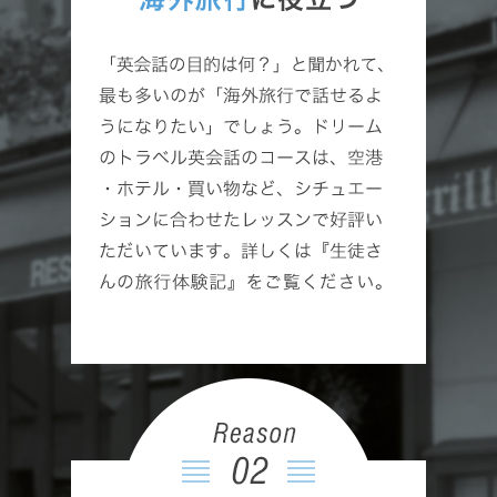
ご不明な点がございましたら、気軽に電話かメール
で お問い合わせください。
2025/04/14
春のキャンペーン
日本人講師のわかりやすく、楽しいレッスンが好
評！
無料体験レッスン・ご相談（６０分）でご判断下さ
い。
入会していただければ 旅行英会話テキスト プレ
ゼント！
2025/02/21
春季生徒さん募集中！
個人レッスン お友達レッスン ご夫婦レッスン