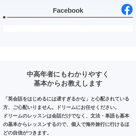
無料体験レッスン・ご相談（６０分）でご判断下さ
い。
Facebook
ご都合の良い日時を電話かメールでお知らせ下さ
い。
今なら入会していただければ旅行英会話テキストを
プレゼント中！
2026/02/06
新規生徒さん募集中！
中高年者にもわかりやすく
基本からお教えします
まずは無料体験レッスン・ご相談（６０分）を受け
ていただき、ご判断下さい。
「英会話をはじめるには遅すぎるかな」と心配されている
ご都合の良い日時を 電話かメールで お知らせ下
方、ご心配いりません。ドリームにお任せください。
さい。
ドリームのレッスンは会話だけでなく、文法・単語も基本
今なら 入会していただければ 旅行英会話テキス
の基本からレッスンするので、
個人で海外旅行に行けるほ
ト プレゼント中！
どの自信がつきます。