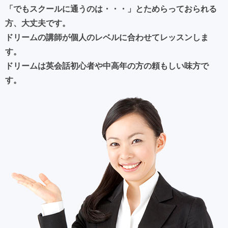
「でもスクールに通うのは・・・」とためらっておられる
2025/12/05
方、大丈夫です。
生徒さん募集中！
ドリームの講師が個人のレベルに合わせてレッスンしま
無料体験レッスン・ご相談（６０分）で ご判断下
す。
さい。
ドリームは英会話初心者や中高年の方の頼もしい味方で
す。
ご都合の良い日時を 電話かメールで お知らせ下
さい。
今なら 入会していただければ 旅行英会話テキス
ト プレゼント中！
2025/10/22
無料体験レッスン・ご相談（６０分）受付中！
ご都合に良い日時を 電話かメールで お知らせ下
さい。
今なら 入会していただければ 旅行英会話テキス
ト プレゼント中！