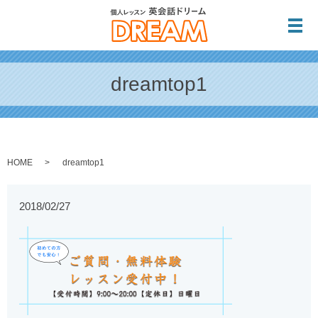
メ
dreamtop1
HOME
dreamtop1
2018/02/27