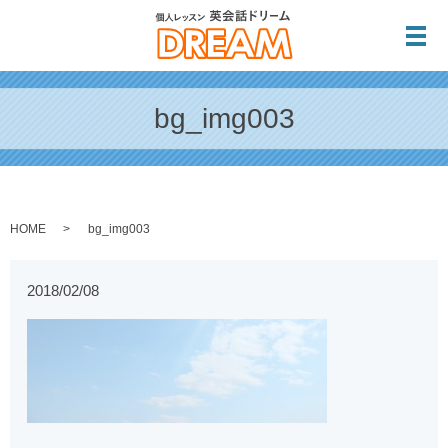
メ
bg_img003
HOME
bg_img003
2018/02/08