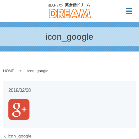
メ
icon_google
HOME
icon_google
2018/02/08
icon_google