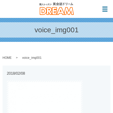
メ
voice_img001
HOME
voice_img001
2018/02/08